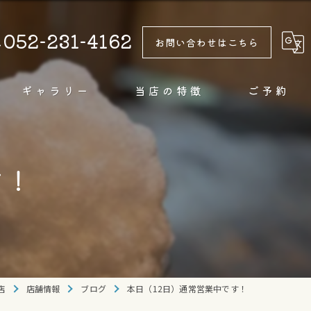
052-231-4162
お問い合わせはこちら
ギャラリー
当店の特徴
ご予約
テイクアウト
す！
カフェ
甘味
ドリンク
純氷
店
店舗情報
ブログ
本日（12日）通常営業中です！