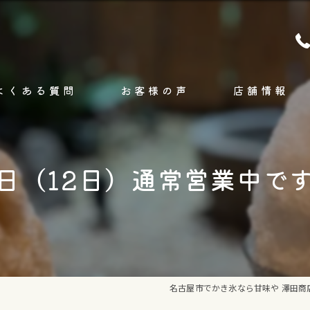
よくある質問
お客様の声
店舗情報
コンセプト
日（12日）通常営業中で
ブログ
コラム
名古屋市でかき氷なら甘味や 澤田商