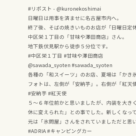
#リポスト - @kuronekoshimai
日曜日は用事を済ませに名古屋市内へ。
終了後、そばの焼きいものお店が「日曜日定
中区栄１丁目の「甘味や澤田商店」さん。
地下鉄伏見駅から徒歩５分位です。
#中区栄１丁目 #甘味や澤田商店
@sawada_syoten #sawada_syoten
各種の「和スイーツ」のお店、夏場は「かき
フォトは、左側が「安納芋」。右側が「紅天
#安納芋 #紅天使
５～６年位前かと思いましたが、内装を大き
休に変えられた」との事でした。新しくなっ
元は「氷問屋」さんをされていましただと思
#ADRIA #キャンピングカー