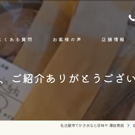
よくある質問
お客様の声
店舗情報
コンセプト
、ご紹介ありがとうござ
ブログ
コラム
名古屋市でかき氷なら甘味や 澤田商店