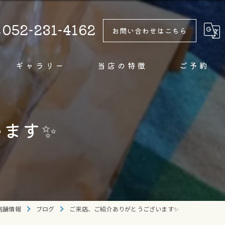
052-231-4162
お問い合わせはこちら
ギャラリー
当店の特徴
ご予約
テイクアウト
います✨
カフェ
甘味
ドリンク
純氷
店舗情報
ブログ
ご来店、ご紹介ありがとうございます✨