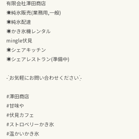
有限会社澤田商店
☀︎純氷販売(業務用,一般)
☀︎純氷配達
☀︎かき氷機レンタル
mingle伏見
☀︎シェアキッチン
☀︎シェアレストラン(準備中)
- ̗̀お気軽にお問い合わせください ̖́-
#澤田商店
#甘味や
#伏見カフェ
#ストロベリーかき氷
#温かいかき氷