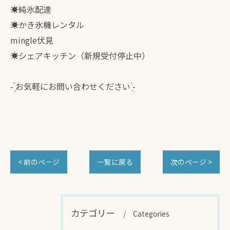
☀︎純氷配達
☀︎かき氷機レンタル
mingle伏見
☀︎シェアキッチン（新規受付停止中）
- ̗̀お気軽にお問い合わせください ̖́-
< 前のページ
一覧に戻る
次のページ >
カテゴリー
Categories