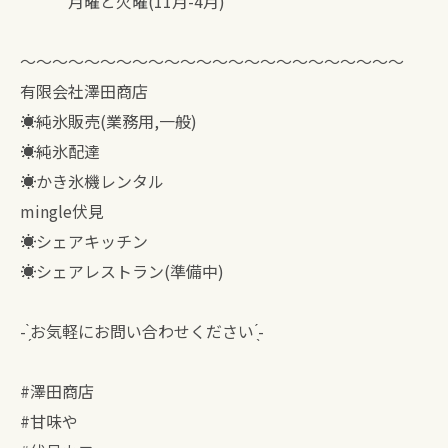
月曜と火曜(11月-4月)
〜〜〜〜〜〜〜〜〜〜〜〜〜〜〜〜〜〜〜〜〜〜〜〜
有限会社澤田商店
☀︎純氷販売(業務用,一般)
☀︎純氷配達
☀︎かき氷機レンタル
mingle伏見
☀︎シェアキッチン
☀︎シェアレストラン(準備中)
- ̗̀お気軽にお問い合わせください ̖́-
#澤田商店
#甘味や