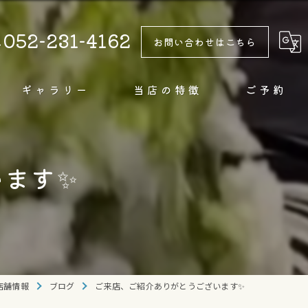
052-231-4162
お問い合わせはこちら
ギャラリー
当店の特徴
ご予約
テイクアウト
います✨
カフェ
甘味
ドリンク
純氷
店舗情報
ブログ
ご来店、ご紹介ありがとうございます✨