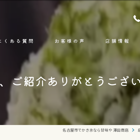
よくある質問
お客様の声
店舗情報
コンセプト
、ご紹介ありがとうござ
ブログ
コラム
名古屋市でかき氷なら甘味や 澤田商店