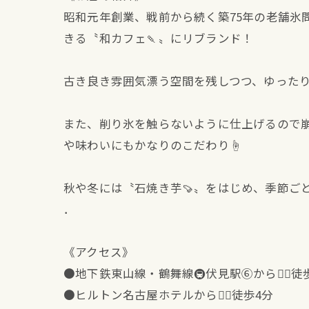
昭和元年創業、戦前から続く築75年の老舗
きる〝和カフェ🍡〟にリブランド！
古き良き雰囲気漂う空間を残しつつ、ゆったり
また、削り氷を触らないように仕上げるので
や味わいにもかなりのこだわり☝️
秋や冬には〝石焼き芋🍠〟をはじめ、季節ご
．
《アクセス》
●地下鉄東山線・鶴舞線🚇伏見駅⑥から🚶‍♂️徒
●ヒルトン名古屋ホテルから🚶‍♂️徒歩4分