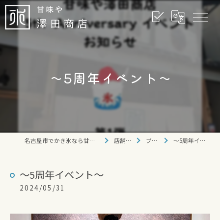
⁡⁡〜5周年イベント〜
名古屋市でかき氷なら甘味や 澤田商店
店舗情報
ブログ
⁡⁡〜5周年イベント〜
⁡⁡〜5周年イベント〜
2024/05/31