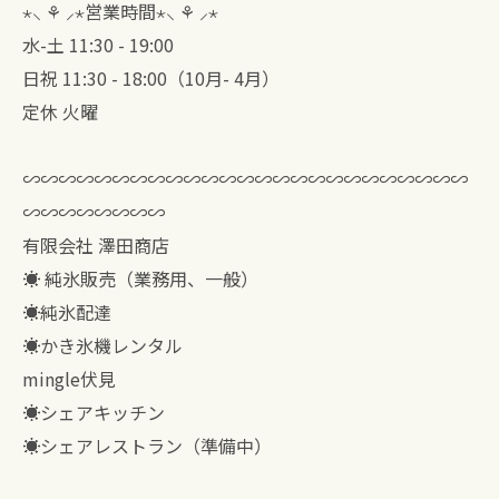
⋆⸜ ⚘ ⸝⋆営業時間⋆⸜ ⚘ ⸝⋆
水-土 11:30 - 19:00
日祝 11:30 - 18:00（10月- 4月）
定休 火曜
∽∽∽∽∽∽∽∽∽∽∽∽∽∽∽∽∽∽∽∽∽∽∽∽∽
∽∽∽∽∽∽∽∽
有限会社 澤田商店
☀︎ 純氷販売（業務用、一般）
☀︎純氷配達
☀︎かき氷機レンタル
mingle伏見
☀︎シェアキッチン
☀︎シェアレストラン（準備中）