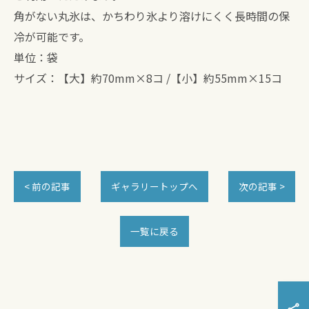
角がない丸氷は、かちわり氷より溶けにくく長時間の保
冷が可能です。
単位：袋
サイズ：【大】約70mm×8コ /【小】約55mm×15コ
< 前の記事
ギャラリートップへ
次の記事 >
一覧に戻る